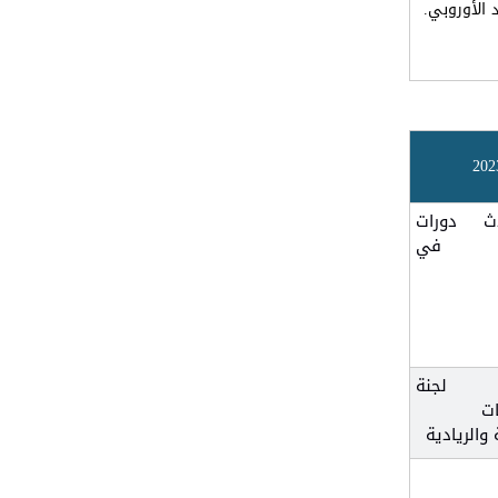
 الأوروبي.
202
ث دورات
رية في
 لجنة
ت
 والريادية