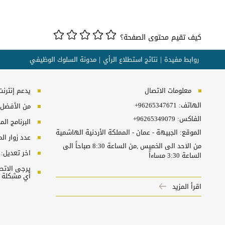
كيف تقيم محتوى الصفحة؟
روابط مفيدة
نتائج استطلاع الرأي
مدونة السلوك الوظيفي
معلومات الاتصال
يدعم إنترنت إكسبلورر 10+, ج
الهاتف:
+96265347671
من الأفضل مش
الفاكس:
+96265349079
البرنامج المطلوب
الموقع: الجبيهة - عمان - المملكة الأردنية الهاشمية
عدد زوار ال
من الاحد الى الخميس ,من الساعة 8:30 صباحاً الى
اخر تعديل:
الساعة 3:30 مساءاً
أي مشكلة ت
اقرأ المزيد