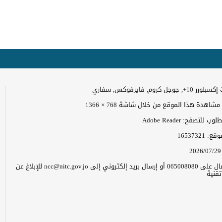
وجل كروم, فايرفوكس, سفاري
اهدة هذا الموقع من خلال شاشة 768 × 1366
 للتصفح: Adobe Reader
موقع:
16537321
2026/07/29
يرجى الاتصال على 065008080 أو إرسال بريد إلكتروني إلى ncc@nitc.gov.jo للإبلاغ عن
قنية