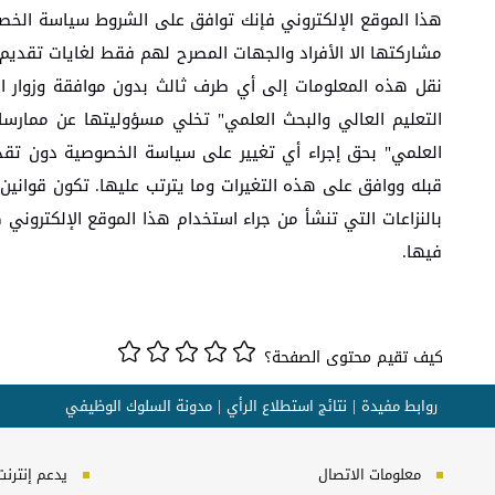
هذا الموقع الإلكتروني فإنك توافق على الشروط سياسة الخصوص
مشاركتها الا الأفراد والجهات ‏المصرح لهم فقط لغايات تقديم 
نقل هذه المعلومات إلى أي طرف ثالث بدون موافقة وزوار ال
التعليم العالي والبحث العلمي" تخلي مسؤوليتها عن ممارسا
العلمي" بحق إجراء أي تغيير على سياسة الخصوصية دون تقديم 
قبله ووافق على هذه التغيرات وما يترتب عليها. ‏تكون قوانين
بالنزاعات التي تنشأ من جراء استخدام هذا الموقع الإلكتروني 
فيها.
كيف تقيم محتوى الصفحة؟
روابط مفيدة
نتائج استطلاع الرأي
مدونة السلوك الوظيفي
معلومات الاتصال
يدعم إنترنت إكسبلورر 10+, ج