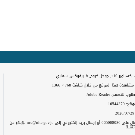
وجل كروم, فايرفوكس, سفاري
اهدة هذا الموقع من خلال شاشة 768 × 1366
 للتصفح: Adobe Reader
موقع:
16544379
2026/07/29
يرجى الاتصال على 065008080 أو إرسال بريد إلكتروني إلى ncc@nitc.gov.jo للإبلاغ عن
قنية