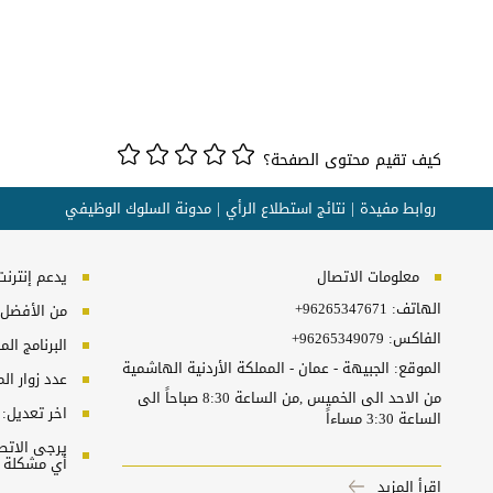
كيف تقيم محتوى الصفحة؟
روابط مفيدة
نتائج استطلاع الرأي
مدونة السلوك الوظيفي
معلومات الاتصال
يدعم إنترنت إكسبلورر 10+, ج
الهاتف:
+96265347671
من الأفضل مش
الفاكس:
+96265349079
البرنامج المطلوب
الموقع: الجبيهة - عمان - المملكة الأردنية الهاشمية
عدد زوار ال
من الاحد الى الخميس ,من الساعة 8:30 صباحاً الى
اخر تعديل:
الساعة 3:30 مساءاً
أي مشكلة ت
اقرأ المزيد