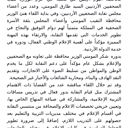
الصحفيين الأردنيين السيد طارق المومني، وعدد من أعضاء
مجلس نقابة الصحفيين الأردنيين، وفي بداية اللقاء هنئ الوزير
محافظة النقيب المومني وأعضاء المجلس بثقة الأسرة
الصحفية في المملكة متمنياً لهم دوام التوفيق والنجاح في
تطوير الخدمات التي تقدمها النقابة، والارتقاء بهذه المهنة
المميزة مؤكداً على أهمية الإعلام الوطني الفعال، ودوره في
خدمة الدولة الأردنية.
بدوره شكر المومني الوزير محافظة على تعاونه مع الصحفيين
والإعلام بشكل عام مؤكداً على دعم النقابة لكل ما يخدم
الوطن والمواطن من تسليط الضوء على الانجازات، وتقديم
النقد الهادف والبناء، ومحاربة الشائعات والأخبار غير الصحيحة.
وقد تم خلال اللقاء مناقشة عدد من القضايا ذات الاهتمام
المشترك مثل قيام النقابة بدور فعال في تدريس مساقات
التربية الإعلامية، والمشاركة في صياغة المنهاج الخاص بها،
وتعيين خريجي تخصصات الاعلام والصحافة من منتسبي النقابة
في أقسام الإعلام في مختلف مديريات التربية والتعليم بعد
حصولهم على التدريب اللازم، إضافةً إلى ضرورة تطوير
الخطط الدراسية في كليات الإعلام في مختلف الجامعات