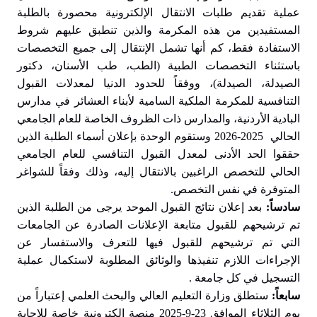
عملية تقديم طلبات الانتقال الإلكترونية محصورة بالطلبة
المستفيدين من هذه المكرمة والذين تنطبق عليهم شروط
الاستفادة فقط، كم أنها تشمل الإنتقال إلى جميع التخصصات
باستثناء التخصصات الطبية (الطب، طب الأسنان، دكتور
الصيدلة، الصيدلة)، ووفقاً للحدود الدنيا لمعدلات القبول
التنافسية للمكرمة الملكية السامية لأبناء العشائر في مدارس
البادية الأردنية، والمدارس ذات الظروف الخاصة للعام الجامعي
الحالي 2025-2026 وستقوم الوحدة بإعلان أسماء الطلبة الذين
حققوا الحد الأدنى لمعدل القبول التنافسي للعام الجامعي
الحالي للتخصص الراغبين بالانتقال إليه، وذلك وفقاً للشواغر
المتوفرة في نفس التخصص.
سادساً:
بعد إعلان نتائج القبول الموحد يرجى من الطلبة الذين
تم ترشيحهم للقبول متابعة الإعلانات الصادرة عن الجامعات
التي تم ترشيحهم للقبول فيها للتعرف والاستفسار عن
الإجراءات اللازم تنفيذها والوثائق المطلوبة لاستكمال عملية
التسجيل في كل جامعة .
سابعاً:
ستطلق وزارة التعليم العالي والبحث العلمي إعتباراً من
يوم الثلاثاء الموافق 23-9-2025 منصة إلكترونية خاصة للإجابة