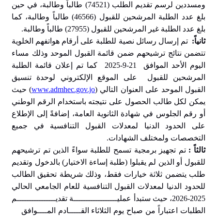
ومسددين لرسم تقديم الطلب (74521) طالباً وطالبة، في حين
بلغ عدد الطلبة المرشحين للقبول (46566) طالباً وطالبة، كما
بلغ عدد الطلبة غير المرشحين للقبول (27955) طالباً وطالبة.
ثانياً:
تم إرسال رسائل نصية للطلبة على أرقام هواتفهم الخلوية
تتضمن نتائج ترشيحهم ضمن قائمة القبول الموحد وذلك مساء
اليوم الأحد الموافق 21-9-2025 كما تم إعلان قائمة الطلبة
المرشحين للقبول على الموقع الإلكتروني لوحدة تنسيق
www.admhec.gov.jo
القبول الموحد على العنوان التالي (
) حيث
يمكن لكل طالب الحصول على نتيجته باستخدام الرقم الوطني
أو رقم الجلوس في شهادة الثانوية العامة، إضافةً إلى الإطلاع
على الحدود الدنيا لمعدلات القبول التنافسية في جميع
التخصصات ولمختلف الشهادات.
ثالثاً :
تم تجهيز برمجية تسمح للطلبة سواءً الذين تم ترشيحهم
للقبول أو الذين لم يقبلوا (طلبة إساءة الاختيار) بالدخول وتقديم
طلب يتضمن ثلاثة خيارات فقط، وذلك شريطة تحقيق الطالب
للحدود الدنيا لمعدلات القبول التنافسية للعام الجامعي الحالي
2025-2026، حيث ستبدأ عمليــــــــــــــــــة تقديــــــــــــــــم
الطلبات اعتباراً من صباح يوم الثلاثاء القـــــادم المــــوافق